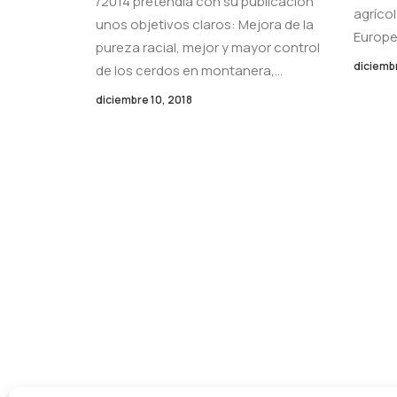
/2014 pretendía con su publicación
agrícol
unos objetivos claros: Mejora de la
Europ
pureza racial, mejor y mayor control
diciembr
de los cerdos en montanera,…
diciembre 10, 2018