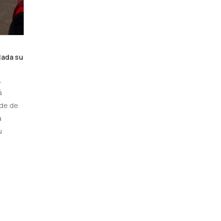
lada su
,
á
de de
a
u