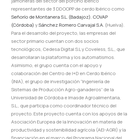
jamoneras del sector del porcino Ibérico
representantes de 3 DDOOPP de cerdo Ibérico como
Señorío de Montanera S.L. (Badajoz)
,
COVAP
(Córdoba)
y
Sánchez Romero Carvajal S.A.
(Huelva).
Para el desarrollo del proyecto, las empresas del
sector primario cuentan con dos socios
tecnológicos, Cedesa Digital S.L y Coveless, S.L., que
desarrollaran la plataforma y los automatismos.
Asimismo, el grupo cuenta con el apoyo y
colaboración del Centro de I+D en Cerdo Ibérico
(INIA), el grupo de investigación “Ingeniería de
Sistemas de Producción Agro-ganaderos” de la
Universidad de Córdoba e Imasde Agroalimentaria,
S.L., que participa como coordinador técnico del
proyecto. Este proyecto cuenta con los apoyos de la
Asociación Europea de la Innovación en materia de
productividad y sostenibilidad agrícola (AEI-AGRI) y la
financiación en el marco del Programa Nacional del