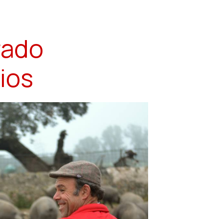
rado
ios