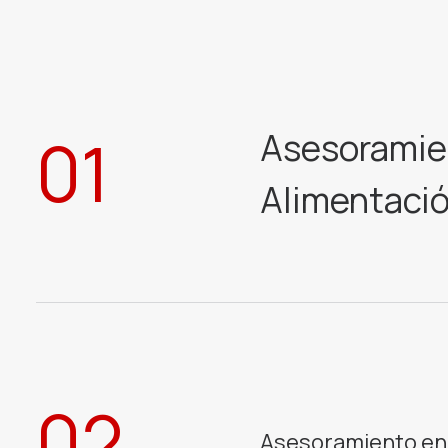
01
Asesoramie
Alimentaci
02
Asesoramiento en 