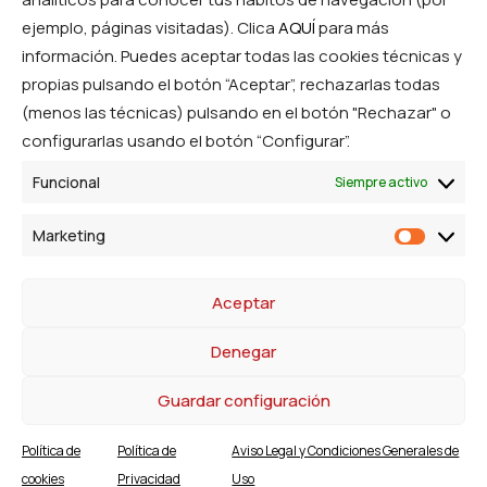
Síguenos en las RRSS
ejemplo, páginas visitadas). Clica
AQUÍ
para más
información. Puedes aceptar todas las cookies técnicas y
propias pulsando el botón “Aceptar”, rechazarlas todas
(menos las técnicas) pulsando en el botón "Rechazar" o
configurarlas usando el botón “Configurar”.
Funcional
Siempre activo
© Ibercom Cooperativa. Todos los derechos
Marketing
Marketi
reservados.
Aceptar
Denegar
© 2026 Ibérico Comercialización. All rights reserved
Guardar configuración
Política de
Política de
Aviso Legal y Condiciones Generales de
cookies
Privacidad
Uso