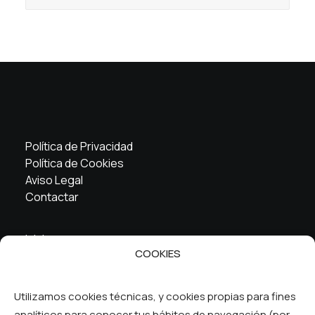
Política de Privacidad
Política de Cookies
Aviso Legal
Contactar
Inicio
COOKIES
La cooperativa
Servicios
FAQ
Utilizamos cookies técnicas, y cookies propias para fines
analíticos para conocer tus hábitos de navegación (por