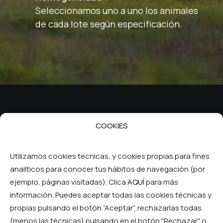
Seleccionamos uno a uno los animales
de cada lote según especificación.
COOKIES
Política de Privacidad
Utilizamos cookies técnicas, y cookies propias para fines
Política de Cookies
Aviso Legal
analíticos para conocer tus hábitos de navegación (por
Contactar
ejemplo, páginas visitadas). Clica
AQUÍ
para más
información. Puedes aceptar todas las cookies técnicas y
propias pulsando el botón “Aceptar”, rechazarlas todas
Inicio
(menos las técnicas) pulsando en el botón "Rechazar" o
La cooperativa