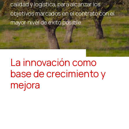
calidad
y
logística,
para
alcanzar
los
objetivos
marcados
en
el
contrato
con
el
mayor
nivel
de
éxito
posible.
La innovación como
base de crecimiento y
mejora