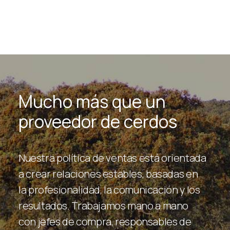
Mucho más que un
proveedor de cerdos
Nuestra
política
de
ventas
está
orientada
a
crear
relaciones
estables,
basadas
en
la
profesionalidad,
la
comunicación
y
los
resultados.
Trabajamos
mano
a
mano
con
jefes
de
compra,
responsables
de