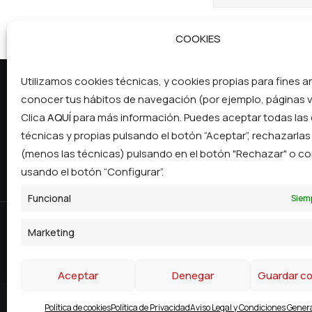
COOKIES
Utilizamos cookies técnicas, y cookies propias para fines an
conocer tus hábitos de navegación (por ejemplo, páginas v
Clica
AQUÍ
para más información. Puedes aceptar todas las
Pol
Po
técnicas y propias pulsando el botón “Aceptar”, rechazarla
info@ibercomcooperativa.com
Av
(menos las técnicas) pulsando en el botón "Rechazar" o co
924 555 633
Co
usando el botón “Configurar”.
Funcional
Siem
Marketing
© Ibercom Cooperativa. Todos los derecho
Aceptar
Denegar
Guardar co
Política de cookies
© 2026 Ibérico Comercialización. All rights reserved
Política de Privacidad
Aviso Legal y Condiciones Gener