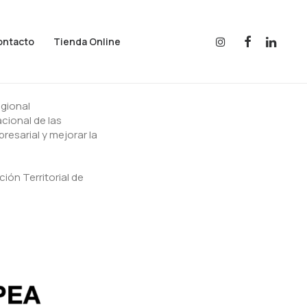
ontacto
Tienda Online
egional
cional de las
resarial y mejorar la
ión Territorial de