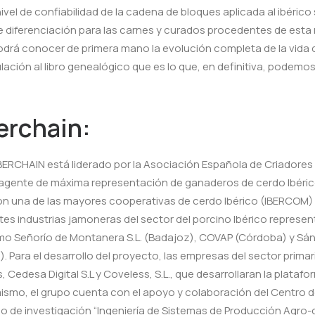
o nivel de confiabilidad de la cadena de bloques aplicada al ibéric
diferenciación para las carnes y curados procedentes de esta 
odrá conocer de primera mano la evolución completa de la vida d
lación al libro genealógico que es lo que, en definitiva, podemo
erchain:
IBERCHAIN está liderado por la Asociación Española de Criadores
agente de máxima representación de ganaderos de cerdo Ibéric
n una de las mayores cooperativas de cerdo Ibérico (IBERCOM) 
tes industrias jamoneras del sector del porcino Ibérico repres
omo Señorío de Montanera S.L. (Badajoz), COVAP (Córdoba) y S
a). Para el desarrollo del proyecto, las empresas del sector prim
 Cedesa Digital S.L y Coveless, S.L., que desarrollaran la platafo
smo, el grupo cuenta con el apoyo y colaboración del Centro d
rupo de investigación “Ingeniería de Sistemas de Producción Agro