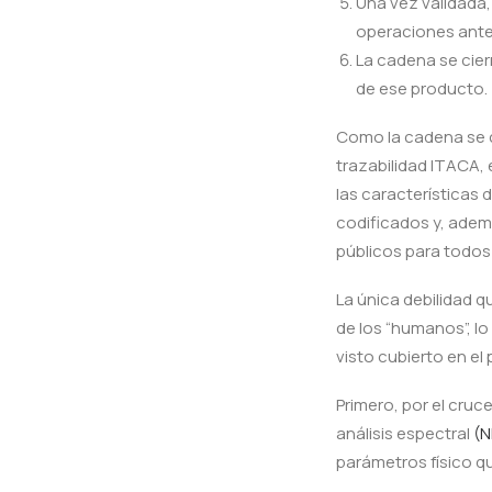
Una vez validada,
operaciones anter
La cadena se cier
de ese producto.
Como la cadena se c
trazabilidad ITACA,
las características 
codificados y, adem
públicos para todos
La única debilidad q
de los “humanos”, lo
visto cubierto en e
Primero, por el cruc
análisis espectral
(N
parámetros físico qu