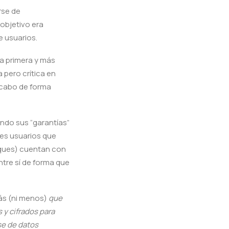
rse de
 objetivo era
e usuarios.
la primera y más
 pero crítica en
 cabo de forma
ndo sus “garantías”
les usuarios que
oques) cuentan con
tre sí de forma que
más (ni menos)
que
 y cifrados para
se de datos