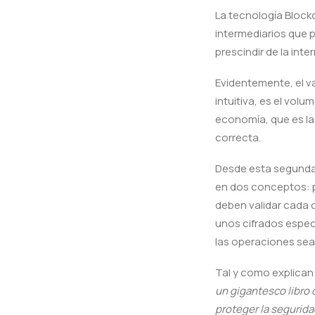
La tecnología Blockc
intermediarios que p
prescindir de la int
Evidentemente, el v
intuitiva, es el vol
economía, que es la
correcta.
Desde esta segunda 
en dos conceptos: pa
deben validar cada 
unos cifrados espec
las operaciones sean 
Tal y como explican
un gigantesco libro 
proteger la segurida