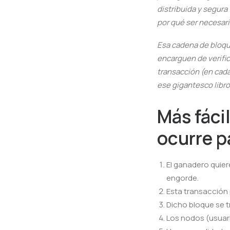
distribuida y segura
por qué ser necesa
Esa cadena de bloqu
encarguen de verific
transacción (en cada
ese gigantesco libro
Más fáci
ocurre p
El ganadero quier
engorde.
Esta transacción 
Dicho bloque se t
Los nodos (usuario