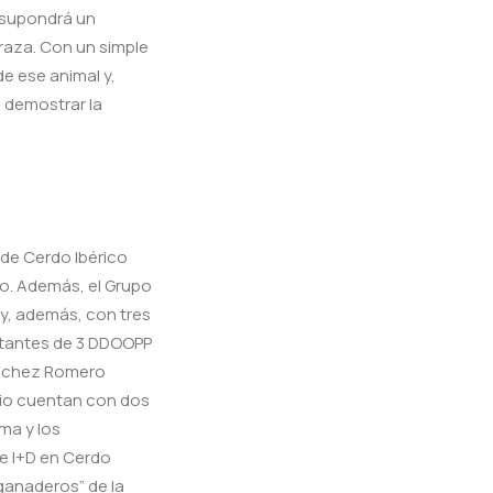
o supondrá un
raza. Con un simple
e ese animal y,
s demostrar la
 de Cerdo Ibérico
o. Además, el Grupo
y, además, con tres
entantes de 3 DDOOPP
ánchez Romero
ario cuentan con dos
rma y los
e I+D en Cerdo
-ganaderos” de la