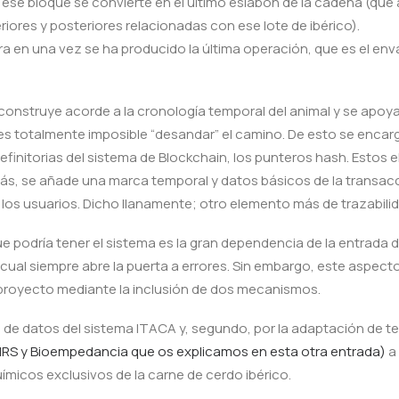
 ese bloque se convierte en el último eslabón de la cadena (que 
iores y posteriores relacionadas con ese lote de ibérico).
ra en una vez se ha producido la última operación, que es el en
onstruye acorde a la cronología temporal del animal y se apoya
 es totalmente imposible “desandar” el camino. De esto se encar
definitorias del sistema de Blockchain, los punteros hash. Estos
ás, se añade una marca temporal y datos básicos de la transac
 los usuarios. Dicho llanamente; otro elemento más de trazabilid
ue podría tener el sistema es la gran dependencia de la entrada 
 cual siempre abre la puerta a errores. Sin embargo, este aspect
l proyecto mediante la inclusión de dos mecanismos.
e de datos del sistema ITACA y, segundo, por la adaptación de t
IRS y Bioempedancia que os explicamos en esta otra entrada)
a 
ímicos exclusivos de la carne de cerdo ibérico.