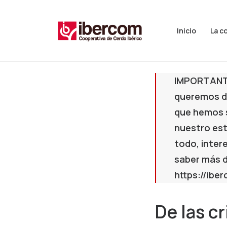
Inicio
La c
IMPORTANTE
queremos da
que hemos 
nuestro est
todo, inter
saber más d
https://iber
De las c