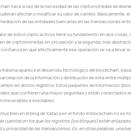
hain nace a raíz de la necesidad de las criptomonedas de libera
udieran afectar o modificar su valor de cambio. Básicamente, el
ermediación de las entidades bancarias en las transacciones entr
alor de estos cripto activos tiene su fundamento en dos cosas; 
umen de criptomonedas en circulación y la segunda, más abstracta
 confianza en que efectivamente esa operación se va a llevar a
máxima aparece el desarrollo tecnológico del blockchain, basa
rcelación de la información y distribución de ésta entre múltip
cambio en dichos registros. Estos paquetes de información (bl
iales que confieren una mayor seguridad y están conectados en
irreversibles e inviolables.
 muy bien en el blog de Xataca en el fondo el blockchain no es 
de cuentas en los que los registros (los bloques) están enlazados
d y privacidad de las transacciones. Es, en otras palabras, una ba