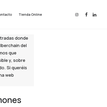
ontacto
Tienda Online
ntradas donde
 Iberchain
del
emos que
ble y, sobre
o. Si queréis
ina web
amones