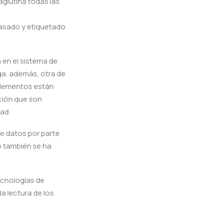
aglutina todas las
vasado y etiquetado
 en el sistema de
ga, además, otra de
 elementos están
ción que son
ad.
de datos por parte
o también se ha
ecnologías de
la lectura de los