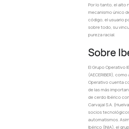
Por lo tanto, el alt
mecanismo único de 
código, el usuario p
sobre todo, su vincu
pureza racial.
Sobre Ib
El Grupo Operativo 
(AECERIBER), como 
Operativo cuenta co
de las más importan
de cerdo Ibérico c
Carvajal S.A. (Huelv
socios tecnológicos,
automatismos. Asimi
Ibérico (INIA), el g