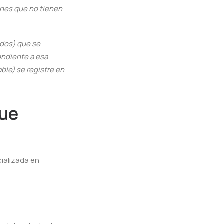
iones que no tienen
odos) que se
ondiente a esa
ble) se registre en
que
cializada en