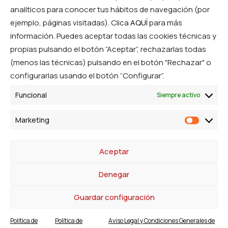
analíticos para conocer tus hábitos de navegación (por
Síguenos en las RRSS
ejemplo, páginas visitadas). Clica
AQUÍ
para más
información. Puedes aceptar todas las cookies técnicas y
propias pulsando el botón “Aceptar”, rechazarlas todas
(menos las técnicas) pulsando en el botón "Rechazar" o
configurarlas usando el botón “Configurar”.
Funcional
Siempre activo
© Ibercom Cooperativa. Todos los derechos
Marketing
Marketi
reservados.
Aceptar
Denegar
© 2026 Ibérico Comercialización. All rights reserved
Guardar configuración
Política de
Política de
Aviso Legal y Condiciones Generales de